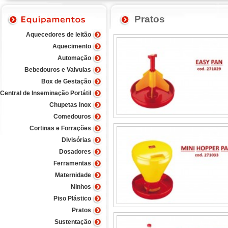
Pratos
Aquecedores de leitão
Aquecimento
1. Easy Pan
Automação
Bebedouros e Valvulas
Clique aqui para ver mais
Box de Gestação
Central de Inseminação Portátil
Chupetas Inox
Comedouros
Cortinas e Forrações
4. Mini Hopper Pan
Divisórias
Dosadores
Clique aqui para ver mais
Ferramentas
Maternidade
Ninhos
Piso Plástico
Pratos
Sustentação
7. Maxi Hopper Pan